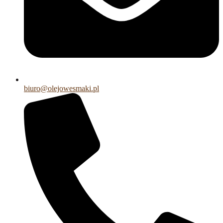
biuro@olejowesmaki.pl