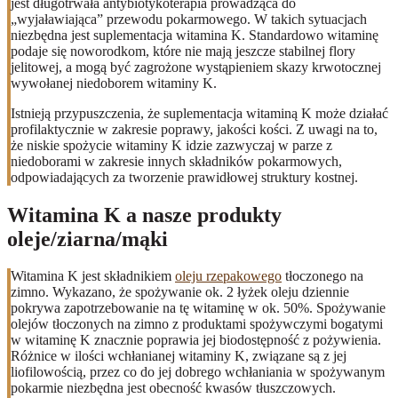
jest długotrwała antybiotykoterapia prowadząca do
„wyjaławiająca” przewodu pokarmowego. W takich sytuacjach
niezbędna jest suplementacja witamina K. Standardowo witaminę
podaje się noworodkom, które nie mają jeszcze stabilnej flory
jelitowej, a mogą być zagrożone wystąpieniem skazy krwotocznej
wywołanej niedoborem witaminy K.
Istnieją przypuszczenia, że suplementacja witaminą K może działać
profilaktycznie w zakresie poprawy, jakości kości. Z uwagi na to,
że niskie spożycie witaminy K idzie zazwyczaj w parze z
niedoborami w zakresie innych składników pokarmowych,
odpowiadających za tworzenie prawidłowej struktury kostnej.
Witamina K a nasze produkty
oleje/ziarna/mąki
Witamina K jest składnikiem
oleju rzepakowego
tłoczonego na
zimno. Wykazano, że spożywanie ok. 2 łyżek oleju dziennie
pokrywa zapotrzebowanie na tę witaminę w ok. 50%. Spożywanie
olejów tłoczonych na zimno z produktami spożywczymi bogatymi
w witaminę K znacznie poprawia jej biodostępność z pożywienia.
Różnice w ilości wchłanianej witaminy K, związane są z jej
liofilowością, przez co do jej dobrego wchłaniania w spożywanym
pokarmie niezbędna jest obecność kwasów tłuszczowych.