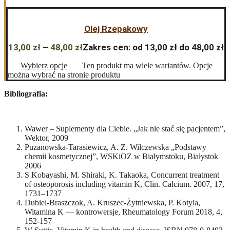
Olej Rzepakowy
13,00
zł
–
48,00
zł
Zakres cen: od 13,00 zł do 48,00 zł
Wybierz opcje
Ten produkt ma wiele wariantów. Opcje
można wybrać na stronie produktu
Bibliografia:
Wawer – Suplementy dla Ciebie. „Jak nie stać się pacjentem”,
Wektor, 2009
Puzanowska-Tarasiewicz, A. Z. Wilczewska „Podstawy
chemii kosmetycznej”, WSKiOZ w Białymstoku, Białystok
2006
S Kobayashi, M. Shiraki, K. Takaoka, Concurrent treatment
of osteoporosis including vitamin K, Clin. Calcium. 2007, 17,
1731–1737
Dubiel-Braszczok, A. Kruszec-Żytniewska, P. Kotyla,
Witamina K — kontrowersje, Rheumatology Forum 2018, 4,
152-157