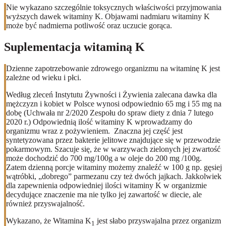
Nie wykazano szczególnie toksycznych właściwości przyjmowania
wyższych dawek witaminy K. Objawami nadmiaru witaminy K
może być nadmierna potliwość oraz uczucie gorąca.
Suplementacja witaminą K
Dzienne zapotrzebowanie zdrowego organizmu na witaminę K jest
zależne od wieku i płci.
Według zleceń Instytutu Żywności i Żywienia zalecana dawka dla
mężczyzn i kobiet w Polsce wynosi odpowiednio 65 mg i 55 mg na
dobę (Uchwała nr 2/2020 Zespołu do spraw diety z dnia 7 lutego
2020 r.) Odpowiednią ilość witaminy K wprowadzamy do
organizmu wraz z pożywieniem. Znaczna jej część jest
syntetyzowana przez bakterie jelitowe znajdujące się w przewodzie
pokarmowym. Szacuje się, że w warzywach zielonych jej zwartość
może dochodzić do 700 mg/100g a w oleje do 200 mg /100g.
Zatem dzienną porcje witaminy możemy znaleźć w 100 g np. gęsiej
wątróbki, „dobrego” parmezanu czy też dwóch jajkach. Jakkolwiek
dla zapewnienia odpowiedniej ilości witaminy K w organizmie
decydujące znaczenie ma nie tylko jej zawartość w diecie, ale
również przyswajalność.
Wykazano, że Witamina K
jest słabo przyswajalna przez organizm
1