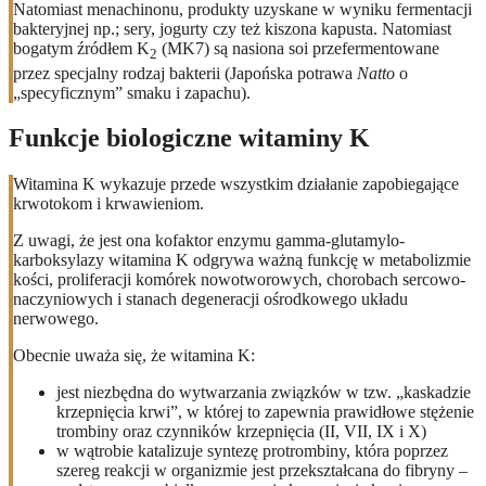
Natomiast menachinonu, produkty uzyskane w wyniku fermentacji
bakteryjnej np.; sery, jogurty czy też kiszona kapusta. Natomiast
bogatym źródłem K
(MK7) są nasiona soi przefermentowane
2
przez specjalny rodzaj bakterii (Japońska potrawa
Natto
o
„specyficznym” smaku i zapachu).
Funkcje biologiczne witaminy K
Witamina K wykazuje przede wszystkim działanie zapobiegające
krwotokom i krwawieniom.
Z uwagi, że jest ona kofaktor enzymu gamma-glutamylo-
karboksylazy witamina K odgrywa ważną funkcję w metabolizmie
kości, proliferacji komórek nowotworowych, chorobach sercowo-
naczyniowych i stanach degeneracji ośrodkowego układu
nerwowego.
Obecnie uważa się, że witamina K:
jest niezbędna do wytwarzania związków w tzw. „kaskadzie
krzepnięcia krwi”, w której to zapewnia prawidłowe stężenie
trombiny oraz czynników krzepnięcia (II, VII, IX i X)
w wątrobie katalizuje syntezę protrombiny, która poprzez
szereg reakcji w organizmie jest przekształcana do fibryny –