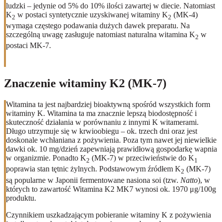
ludzki – jedynie od 5% do 10% ilości zawartej w diecie. Natomiast
K
w postaci syntetycznie uzyskiwanej witaminy K
(MK-4)
2
2
wymaga częstego podawania dużych dawek preparatu. Na
szczególną uwagę zasługuje natomiast naturalna witamina K
w
2
postaci MK-7.
Znaczenie witaminy K2 (MK-7)
Witamina ta jest najbardziej bioaktywną spośród wszystkich form
witaminy K. Witamina ta ma znacznie lepszą biodostępność i
skuteczność działania w porównaniu z innymi K witamerami.
Długo utrzymuje się w krwioobiegu – ok. trzech dni oraz jest
doskonale wchłaniana z pożywienia. Poza tym nawet jej niewielkie
dawki ok. 10 mg/dzień zapewniają prawidłową gospodarkę wapnia
w organizmie. Ponadto K
(MK-7) w przeciwieństwie do K
2
1
poprawia stan tętnic żylnych. Podstawowym źródłem K
(MK-7)
2
są popularne w Japonii fermentowane nasiona soi (tzw.
Natto
), w
których to zawartość Witamina K2 MK7 wynosi ok. 1970 μg/100g
produktu.
Czynnikiem uszkadzającym pobieranie witaminy K z pożywienia