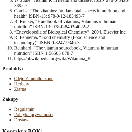
W Suttie, Vitamin K in health and disease, ISBN 978-0-8493-
3392-7
Combs, “The vitamins: fundamental aspects in nutrition and
health” ISBN-13: 978-0-12-183493-7
B. Rucker, “Handbook of vitamins, Vitamins in human
nutrition” ISBN-13: 978-0-8493-4022-2
“Encyclopedia of Biological Chemistry”, 2004, Elsevier Inc.
R. Fennema, “Food chemistry (Food science and
technology)” ISBN 0-8247-9346-3
Reinhard, “The vitamin sourcebook, Vitamins in human
nutrition” ISBN 1-56565-878-7
https://pl.wikipedia.org/wiki/Witamina_K
Produkty:
Oleje Zimnotłoczone
Herbaty
Ziarna
Zakupy
Regulamin
Polityka prywatności
Dostawa
Kontakt z BOK: