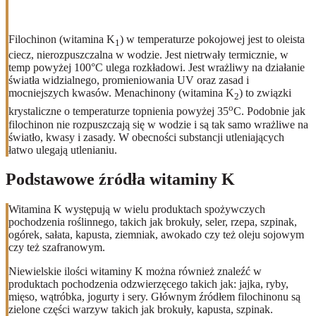
Filochinon (witamina K
) w temperaturze pokojowej jest to oleista
1
ciecz, nierozpuszczalna w wodzie. Jest nietrwały termicznie, w
temp powyżej 100°C ulega rozkładowi. Jest wrażliwy na działanie
światła widzialnego, promieniowania UV oraz zasad i
mocniejszych kwasów. Menachinony (witamina K
) to związki
2
o
krystaliczne o temperaturze topnienia powyżej 35
C. Podobnie jak
filochinon nie rozpuszczają się w wodzie i są tak samo wrażliwe na
światło, kwasy i zasady. W obecności substancji utleniających
łatwo ulegają utlenianiu.
Podstawowe źródła witaminy K
Witamina K występują w wielu produktach spożywczych
pochodzenia roślinnego, takich jak brokuły, seler, rzepa, szpinak,
ogórek, sałata, kapusta, ziemniak, awokado czy też oleju sojowym
czy też szafranowym.
Niewielskie ilości witaminy K można również znaleźć w
produktach pochodzenia odzwierzęcego takich jak: jajka, ryby,
mięso, wątróbka, jogurty i sery. Głównym źródłem filochinonu są
zielone części warzyw takich jak brokuły, kapusta, szpinak.