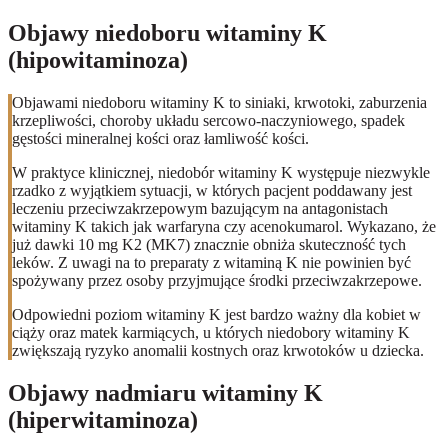
Objawy niedoboru witaminy K
(hipowitaminoza)
Objawami niedoboru witaminy K to siniaki, krwotoki, zaburzenia
krzepliwości, choroby układu sercowo-naczyniowego, spadek
gęstości mineralnej kości oraz łamliwość kości.
W praktyce klinicznej, niedobór witaminy K występuje niezwykle
rzadko z wyjątkiem sytuacji, w których pacjent poddawany jest
leczeniu przeciwzakrzepowym bazującym na antagonistach
witaminy K takich jak warfaryna czy acenokumarol. Wykazano, że
już dawki 10 mg K2 (MK7) znacznie obniża skuteczność tych
leków. Z uwagi na to preparaty z witaminą K nie powinien być
spożywany przez osoby przyjmujące środki przeciwzakrzepowe.
Odpowiedni poziom witaminy K jest bardzo ważny dla kobiet w
ciąży oraz matek karmiących, u których niedobory witaminy K
zwiększają ryzyko anomalii kostnych oraz krwotoków u dziecka.
Objawy nadmiaru witaminy K
(hiperwitaminoza)