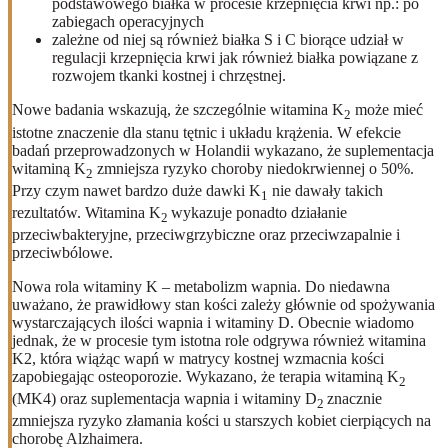
podstawowego białka w procesie krzepnięcia krwi np.: po
zabiegach operacyjnych
zależne od niej są również białka S i C biorące udział w
regulacji krzepnięcia krwi jak również białka powiązane z
rozwojem tkanki kostnej i chrzęstnej.
Nowe badania wskazują, że szczególnie witamina K
może mieć
2
istotne znaczenie dla stanu tętnic i układu krążenia. W efekcie
badań przeprowadzonych w Holandii wykazano, że suplementacja
witaminą K
zmniejsza ryzyko choroby niedokrwiennej o 50%.
2
Przy czym nawet bardzo duże dawki K
nie dawały takich
1
rezultatów. Witamina K
wykazuje ponadto działanie
2
przeciwbakteryjne, przeciwgrzybiczne oraz przeciwzapalnie i
przeciwbólowe.
Nowa rola witaminy K – metabolizm wapnia. Do niedawna
uważano, że prawidłowy stan kości zależy głównie od spożywania
wystarczających ilości wapnia i witaminy D. Obecnie wiadomo
jednak, że w procesie tym istotna role odgrywa również witamina
K2, która wiążąc wapń w matrycy kostnej wzmacnia kości
zapobiegając osteoporozie. Wykazano, że terapia witaminą K
2
(MK4) oraz suplementacja wapnia i witaminy D
znacznie
2
zmniejsza ryzyko złamania kości u starszych kobiet cierpiących na
chorobę Alzhaimera.