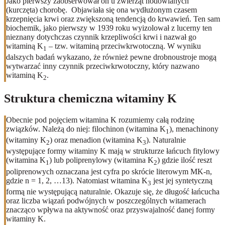
Jako pierwszy zaobserwował on u zwierząt hodowlanych
(kurczęta) chorobę. Objawiała się ona wydłużonym czasem
krzepnięcia krwi oraz zwiększoną tendencją do krwawień. Ten sam
biochemik, jako pierwszy w 1939 roku wyizolował z lucerny ten
nieznany dotychczas czynnik krzepliwości krwi i nazwał go
witaminą K
– tzw. witaminą przeciwkrwotoczną. W wyniku
1
dalszych badań wykazano, że również pewne drobnoustroje mogą
wytwarzać inny czynnik przeciwkrwotoczny, który nazwano
witaminą K
.
2
Struktura chemiczna witaminy K
Obecnie pod pojęciem witamina K rozumiemy całą rodzinę
związków. Należą do niej: filochinon (witamina K
), menachinony
1
(witaminy K
) oraz menadion (witamina K
). Naturalnie
2
3
występujące formy witaminy K mają w strukturze łańcuch fitylowy
(witamina K
) lub poliprenylowy (witamina K
) gdzie ilość reszt
1
2
poliprenowych oznaczana jest cyfra po skrócie literowym MK-n,
gdzie n = 1, 2, …13). Natomiast witamina K
jest jej syntetyczną
3
formą nie występującą naturalnie. Okazuje się, że długość łańcucha
oraz liczba wiązań podwójnych w poszczególnych witamerach
znacząco wpływa na aktywność oraz przyswajalność danej formy
witaminy K.