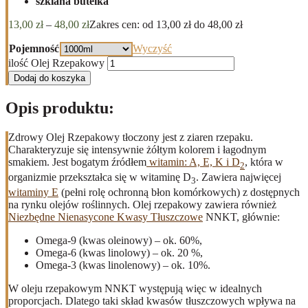
szklana butelka
13,00
zł
–
48,00
zł
Zakres cen: od 13,00 zł do 48,00 zł
Pojemność
Wyczyść
ilość Olej Rzepakowy
Dodaj do koszyka
Opis produktu:
Zdrowy Olej Rzepakowy tłoczony jest z ziaren rzepaku.
Charakteryzuje się intensywnie żółtym kolorem i łagodnym
smakiem. Jest bogatym źródłem
witamin: A, E, K i D
, która w
2
organizmie przekształca się w witaminę D
. Zawiera najwięcej
3
witaminy E
(pełni rolę ochronną błon komórkowych) z dostępnych
na rynku olejów roślinnych. Olej rzepakowy zawiera również
Niezbędne Nienasycone Kwasy Tłuszczowe
NNKT, głównie:
Omega-9 (kwas oleinowy) – ok. 60%,
Omega-6 (kwas linolowy) – ok. 20 %,
Omega-3 (kwas linolenowy) – ok. 10%.
W oleju rzepakowym NNKT występują więc w idealnych
proporcjach. Dlatego taki skład kwasów tłuszczowych wpływa na