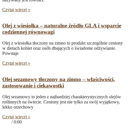
Czytaj więcej »
Olej z wiesiołka – naturalne źródło GLA i wsparcie
codziennej równowagi
Olej z wiesiołka tłoczony na zimno to produkt szczególnie ceniony
w dietach kobiet oraz osób dbających o świadome odżywianie.
Powstaje
Czytaj więcej »
Olej sezamowy tłoczony na zimno – właściwości,
zastosowanie i ciekawostki
Olej sezamowy to jeden z najbardziej charakterystycznych olejów
roślinnych na świecie. Ceniony jest nie tylko za swój wyjątkowy,
lekko orzechowy
Czytaj więcej »
0:00
/
0:00
Olej Rzepakowy właściwości