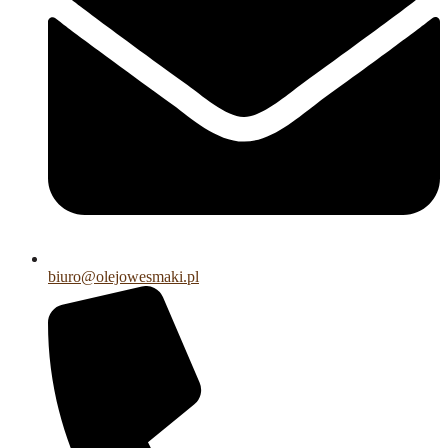
biuro@olejowesmaki.pl