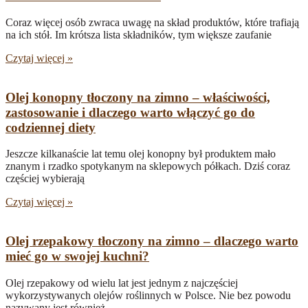
Coraz więcej osób zwraca uwagę na skład produktów, które trafiają
na ich stół. Im krótsza lista składników, tym większe zaufanie
Czytaj więcej »
Olej konopny tłoczony na zimno – właściwości,
zastosowanie i dlaczego warto włączyć go do
codziennej diety
Jeszcze kilkanaście lat temu olej konopny był produktem mało
znanym i rzadko spotykanym na sklepowych półkach. Dziś coraz
częściej wybierają
Czytaj więcej »
Olej rzepakowy tłoczony na zimno – dlaczego warto
mieć go w swojej kuchni?
Olej rzepakowy od wielu lat jest jednym z najczęściej
wykorzystywanych olejów roślinnych w Polsce. Nie bez powodu
nazywany jest również