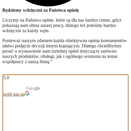
Będziemy wdzięczni za Państwa opinię
Liczymy na Państwa opinie, które są dla nas bardzo cenne, gdyż
pokazują nam obraz naszej pracy, dlatego też jesteśmy bardzo
wdzięczni za każdy wpis.
Ponieważ naszym zdaniem każda obiektywna opinia konsumentów
ułatwi podjęcie decyzji innym kupującym. Dlatego chcielibyśmy
prosić o wystawienie nam rzetelnej opinii dotyczącej zarówno
naszych produktów, obsługi, jak i ogólnego wrażenia na temat
współpracy z naszą firmą.”
5.0
Na podstawie 117 opinii
powered by
G
o
o
g
l
e
oceń nas na