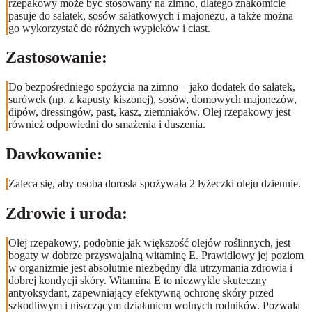
rzepakowy może być stosowany na zimno, dlatego znakomicie
pasuje do sałatek, sosów sałatkowych i majonezu,
a także można
go wykorzystać do różnych wypieków i ciast.
Zastosowanie:
Do bezpośredniego spożycia na zimno – jako dodatek do sałatek,
surówek (np. z kapusty kiszonej), sosów, domowych majonezów,
dipów, dressingów, past, kasz, ziemniaków. Olej rzepakowy jest
również odpowiedni do smażenia i duszenia.
Dawkowanie:
Zaleca się, aby osoba dorosła spożywała 2 łyżeczki oleju dziennie.
Zdrowie i uroda:
Olej rzepakowy, podobnie jak większość olejów roślinnych, jest
bogaty w dobrze przyswajalną witaminę E. Prawidłowy jej poziom
w organizmie jest absolutnie niezbędny dla utrzymania zdrowia i
dobrej kondycji skóry. Witamina E to niezwykle skuteczny
antyoksydant, zapewniający efektywną ochronę skóry przed
szkodliwym i niszczącym działaniem wolnych rodników. Pozwala