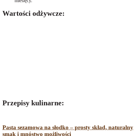
miesięcy.
Wartości odżywcze:
Wartość odżywcza w 100 ml:
Wartość energetyczna:
3700 kJ / 900 kcal
tłuszcz, w tym:
- kwasy tłuszczowe nasycone
10 g
- kwasy tłuszczowe jednonienasycone
60 g
- kwasy tłuszczowe wielonienasycone
30 g
węglowodany, w tym:
- cukry
0 g
- białko
0 g
- sól
0 g
Przepisy kulinarne:​
Pasta sezamowa na słodko – prosty skład, naturalny
smak i mnóstwo możliwości