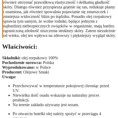
również utrzymać prawidłową elastyczność i delikatną gładkość
skóry. Dlatego również przyspiesza gojenie się ran, redukuje plamy
i znamiona, jak również spowalnia pojawianie się zmarszczek i
zmniejsza widoczność blizn po trądziku. Ponadto olej rzepakowy
sprawia tym samym, że wolne rodniki, będące jednymi z
najbardziej niebezpiecznych związków w organizmie, mają bardzo
ograniczoną zdolność niszczenia struktury skóry. Zatem niezależnie
od wieku, olej ten wpływa na zdrowszy i piękniejszy wygląd skóry.
Właściwości:
Składniki:
olej rzepakowy 100%
Pochodzenie surowca:
Polska
Wyprodukowano:
w Polsce
Producent:
Olejowe Smaki
Uwaga:
Przechowywać w temperaturze pokojowej chroniąc przed
UV.
Niewielka ilość osadu wskazuje na naturalny proces
produkcji.
Na terenie zakładu używany jest sezam.
Po otwarciu butelki olej należy spożyć w przeciągu 4