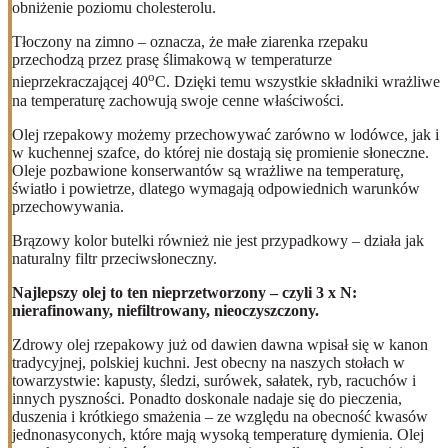
obniżenie poziomu cholesterolu.
Tłoczony na zimno – oznacza, że małe ziarenka rzepaku
przechodzą przez prasę ślimakową w temperaturze
o
nieprzekraczającej 40
C. Dzięki temu wszystkie składniki wrażliwe
na temperaturę zachowują swoje cenne właściwości.
Olej rzepakowy możemy przechowywać zarówno w lodówce, jak i
w kuchennej szafce, do której nie dostają się promienie słoneczne.
Oleje pozbawione konserwantów są wrażliwe na temperaturę,
światło i powietrze, dlatego wymagają odpowiednich warunków
przechowywania.
Brązowy kolor butelki również nie jest przypadkowy – działa jak
naturalny filtr przeciwsłoneczny.
Najlepszy olej to ten nieprzetworzony – czyli 3 x N:
nierafinowany, niefiltrowany, nieoczyszczony.
Zdrowy olej rzepakowy już od dawien dawna wpisał się w kanon
tradycyjnej, polskiej kuchni. Jest obecny na naszych stołach w
towarzystwie: kapusty, śledzi, surówek, sałatek, ryb, racuchów i
innych pyszności. Ponadto doskonale nadaje się do pieczenia,
duszenia i krótkiego smażenia – ze względu na obecność kwasów
jednonasyconych, które mają wysoką temperaturę dymienia.
Olej