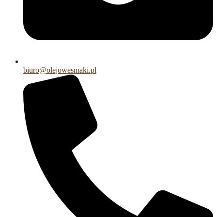
biuro@olejowesmaki.pl