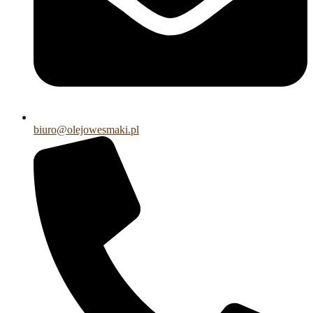
biuro@olejowesmaki.pl