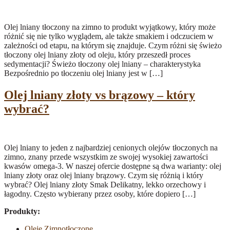
Olej lniany tłoczony na zimno to produkt wyjątkowy, który może
różnić się nie tylko wyglądem, ale także smakiem i odczuciem w
zależności od etapu, na którym się znajduje. Czym różni się świeżo
tłoczony olej lniany złoty od oleju, który przeszedł proces
sedymentacji? Świeżo tłoczony olej lniany – charakterystyka
Bezpośrednio po tłoczeniu olej lniany jest w […]
Olej lniany złoty vs brązowy – który
wybrać?
Olej lniany to jeden z najbardziej cenionych olejów tłoczonych na
zimno, znany przede wszystkim ze swojej wysokiej zawartości
kwasów omega-3. W naszej ofercie dostępne są dwa warianty: olej
lniany złoty oraz olej lniany brązowy. Czym się różnią i który
wybrać? Olej lniany złoty Smak Delikatny, lekko orzechowy i
łagodny. Często wybierany przez osoby, które dopiero […]
Produkty:
Oleje Zimnotłoczone