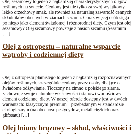
Olej sezamowy to jeden z najbardziej charakterystycznych olejów
roślinnych na świecie. Ceniony jest nie tylko za swój wyjątkowy,
lekko orzechowy smak, ale również za naturalną zawartość cennych
składników obecnych w ziarnach sezamu. Coraz więcej osób sięga
po niego jako element świadomej i różnorodnej diety. Czym jest olej
sezamowy? Olej sezamowy powstaje z nasion sezamu (Sesamum
[…]
Olej z ostropestu – naturalne wsparcie
wątroby i codziennej diety
Olej z ostropestu plamistego to jeden z najbardziej rozpoznawalnych
olejów roślinnych, szczególnie ceniony przez osoby dbające o
świadome odżywianie. Tłoczony na zimno z polskiego ziarna,
zachowuje swoje naturalne właściwości i stanowi wartościowy
element codziennej diety. W naszej ofercie dostępny jest w dwóch
wariantach:-klasycznym-premium – przebadanym w standardzie
ekologicznym (na obecność pestycydów, metali ciężkich oraz
glifosatu) […]
Olej lniany brązowy – skład, właściwości i