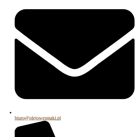
biuro@olejowesmaki.pl