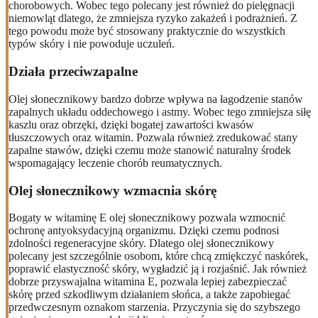
chorobowych. Wobec tego polecany jest również do pielęgnacji
niemowląt dlatego, że zmniejsza ryzyko zakażeń i podrażnień. Z
tego powodu może być stosowany praktycznie do wszystkich
typów skóry i nie powoduje uczuleń.
Działa przeciwzapalne
Olej słonecznikowy bardzo dobrze wpływa na łagodzenie stanów
zapalnych układu oddechowego i astmy. Wobec tego zmniejsza siłę
kaszlu oraz obrzęki, dzięki bogatej zawartości kwasów
tłuszczowych oraz witamin. Pozwala również zredukować stany
zapalne stawów, dzięki czemu może stanowić naturalny środek
wspomagający leczenie chorób reumatycznych.
Olej słonecznikowy wzmacnia skórę
Bogaty w witaminę E olej słonecznikowy pozwala wzmocnić
ochronę antyoksydacyjną organizmu. Dzięki czemu podnosi
zdolności regeneracyjne skóry. Dlatego olej słonecznikowy
polecany jest szczególnie osobom, które chcą zmiękczyć naskórek,
poprawić elastyczność skóry, wygładzić ją i rozjaśnić. Jak również
dobrze przyswajalna witamina E, pozwala lepiej zabezpieczać
skórę przed szkodliwym działaniem słońca, a także zapobiegać
przedwczesnym oznakom starzenia. Przyczynia się do szybszego