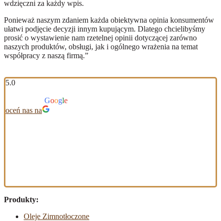
wdzięczni za każdy wpis.
Ponieważ naszym zdaniem każda obiektywna opinia konsumentów
ułatwi podjęcie decyzji innym kupującym. Dlatego chcielibyśmy
prosić o wystawienie nam rzetelnej opinii dotyczącej zarówno
naszych produktów, obsługi, jak i ogólnego wrażenia na temat
współpracy z naszą firmą.”
5.0
Na podstawie 117 opinii
powered by
G
o
o
g
l
e
oceń nas na
Produkty:
Oleje Zimnotłoczone