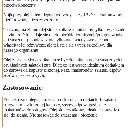
przeciwsłoneczny.
Najlepszy olej to ten nieprzetworzony – czyli 3xN: nierafinowany,
niefiltrowany, nieoczyszczony.
Tłoczony na zimno olej słonecznikowy podajemy tylko i wyłącznie
na zimno! Nie nadaje się on do obróbki termicznej (podgrzewania
ani smażenia), ponieważ nie tylko traci wtedy swoje cenne
właściwości odżywcze, ale też staje się wręcz szkodliwy dla
naszego organizmu.
Olej z pestek słonecznika może być dodatkiem wielu smacznych i
oryginalnych sałatek i zup. Dlatego jest wręcz idealnym dodatkiem
do surówek z kapusty kiszonej, kasz, makaronów, sałatek, dipów,
sosów i past serowych.
Zastosowanie:
Do bezpośredniego spożycia na zimno jako dodatek do sałatek,
surówek np. z kiszonej kapusty, sosów, dipów, past, kasz,
makaronów, dressingów. Olej słonecznikowy idealnie sprawdza
się do ssania. Nie stosować do smażenia i pieczenia.