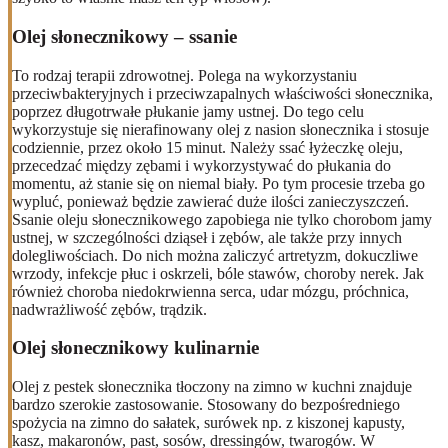
Olej słonecznikowy – ssanie
To rodzaj terapii zdrowotnej. Polega na wykorzystaniu
przeciwbakteryjnych i przeciwzapalnych właściwości słonecznika,
poprzez długotrwałe płukanie jamy ustnej. Do tego celu
wykorzystuje się nierafinowany olej z nasion słonecznika i stosuje
codziennie, przez około 15 minut. Należy ssać łyżeczkę oleju,
przecedzać między zębami i wykorzystywać do płukania do
momentu, aż stanie się on niemal biały. Po tym procesie trzeba go
wypluć, ponieważ będzie zawierać duże ilości zanieczyszczeń.
Ssanie oleju słonecznikowego zapobiega nie tylko chorobom jamy
ustnej, w szczególności dziąseł i zębów, ale także przy innych
dolegliwościach. Do nich można zaliczyć artretyzm, dokuczliwe
wrzody, infekcje płuc i oskrzeli, bóle stawów, choroby nerek. Jak
również choroba niedokrwienna serca, udar mózgu, próchnica,
nadwrażliwość zębów, trądzik.
Olej słonecznikowy kulinarnie
Olej z pestek słonecznika tłoczony na zimno w kuchni znajduje
bardzo szerokie zastosowanie. Stosowany do bezpośredniego
spożycia na zimno do sałatek, surówek np. z kiszonej kapusty,
kasz, makaronów, past, sosów, dressingów, twarogów. W