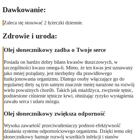
Dawkowanie:
Zaleca się stosować 2 łyżeczki dziennie.
Zdrowie i uroda:
Olej słonecznikowy zadba o Twoje serce
Posiada on bardzo dobry bilans kwasów tłuszczowych, w
szczególności kwasu omega-6. Mimo, że ten kwas jest uznawany
jako mniej pożądany, jest niezbędny dla prawidłowego
funkcjonowania organizmu. Dlatego osoby włączające go do
regularnej diety są tym samym znacznie mniej narażone na rozwój
wielu poważnych chorób. Takich jak miażdżyca, zwężenie tętnic,
podniesione ciśnienie tętnicze krwi, obniżając ryzyko wystąpienia
zawału serca i udaru mózgu.
Olej słonecznikowy zwiększa odporność
Wysoka zawartość przeciwutleniaczy podnosi efektywność
działania systemu odpornościowego organizmu. Dzięki temu olej
słonecznikowy hamuje rozwój wszelkich infekcji i stanów