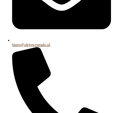
biuro@olejowesmaki.pl