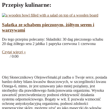
Przepisy kulinarne:
Sałatka ze schabem pieczonym, żółtym serem i
warzywami
Do tego przepisu polecamy: Składniki: 30 dag pieczonego schabu
20 dag żółtego sera 2 jabłka 1 papryka czerwona 1 czerwona
Czytaj więcej »
0:00
/
0:00
Olej Słonecznikowy właściwości
Olej Słonecznikowy OlejoweSmaki.pl zadba o Twoje serce, posiada
bardzo dobry bilans kwasów tłuszczowych, w szczególności kwasu
Omega-6, mimo, że jest uznawany jako mniej pożądany, jest
niezbędny dla prawidłowego funkcjonowania organizmu. Wysoka
zawartość przeciwutleniaczy podnosi efektywność działania
systemu odpornościowego. Bogaty w wit. E pozwala wzmocnić
ochronę antyoksydacyjną organizmu, podnosi zdolności
regeneracyjne skóry, możemy użyć go jako maseczki do włosów.