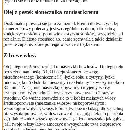
gojenia się ran oraz redukcji blizn i rozstępów.
Olej z pestek słonecznika zamiast kremu
Doskonale sprawdzi się jako zamiennik kremu do twarzy. Olej
słonecznikowy polecany jest szczególnie osobom, które chcą
zmiękczyć naskórek, poprawić elastyczność skóry, wygładzić ją i
rozjaśnić. Dlatego stosujące go, panie zachwalają także działanie
przeciwzapalne, które pomaga w walce z trądzikiem.
Zdrowe włosy
Oleju tego możemy użyć jako maseczki do włosów. Do tego celu
potrzebne nam będą: 3 łyżki oleju słonecznikowego
nierafinowanego (koniecznie!!!), łyżka soku z cytryny, łyżka
miodu, jajko. Składniki mieszamy i nakładamy na włosy na około
30 minut. Następnie maseczkę zmywamy i myjemy włosy
szamponem. W zupełności wystarczy powtarzać to 2 razy w
tygodniu. Co ważne sprawdzi się to u kobiet mających włosy
średnioporowate (mieszanka włosów niskoporowatych i
wysokoporowatych; włosy, które łatwo się układają, dłużej schną
niż wysokoporowate, w deszczowe dni reagują efektem puszenia
się). Jak również wysokoporowatych (chłoną wszystko jak gąbka,
jeśli twoje włosy łatwo zmoczyć a wysychanie trwa ekspresowo
szybko to właśnie masz ten typ włosów).