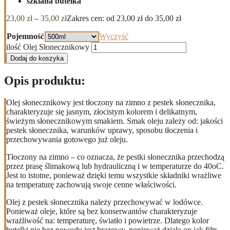
szklana butelka
23,00
zł
–
35,00
zł
Zakres cen: od 23,00 zł do 35,00 zł
Pojemność
Wyczyść
ilość Olej Słonecznikowy
Dodaj do koszyka
Opis produktu:
Olej słonecznikowy jest tłoczony na zimno z pestek słonecznika,
charakteryzuje się jasnym, złocistym kolorem i delikatnym,
świeżym słonecznikowym smakiem. Smak oleju zależy od: jakości
pestek słonecznika, warunków uprawy, sposobu tłoczenia i
przechowywania gotowego już oleju.
Tłoczony na zimno – co oznacza, że pestki słonecznika przechodzą
przez prasę ślimakową lub hydrauliczną i w temperaturze do 40oC.
Jest to istotne, ponieważ dzięki temu wszystkie składniki wrażliwe
na temperaturę zachowują swoje cenne właściwości.
Olej z pestek słonecznika należy przechowywać w lodówce.
Ponieważ oleje, które są bez konserwantów charakteryzuje
wrażliwość na: temperaturę, światło i powietrze. Dlatego kolor
butelki nie bez powodu jest brązowy, ponieważ działa on jak filtr