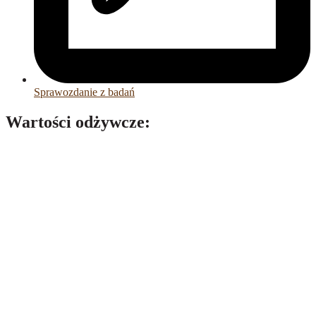
Sprawozdanie z badań
Wartości odżywcze:
Wartość odżywcza w 100 ml:
Wartość energetyczna:
3700 kJ / 900 kcal
tłuszcz, w tym:
- kwasy tłuszczowe nasycone
13 g
- kwasy tłuszczowe jednonienasycone
26 g
- kwasy tłuszczowe wielonienasycone
61 g
węglowodany, w tym:
- cukry
0 g
białko
0 g
sól
0 g