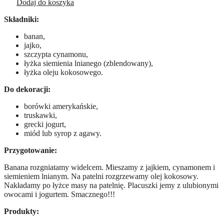
Dodaj do koszyka
Składniki:
banan,
jajko,
szczypta cynamonu,
łyżka siemienia lnianego (zblendowany),
łyżka oleju kokosowego.
Do dekoracji:
borówki amerykańskie,
truskawki,
grecki jogurt,
miód lub syrop z agawy.
Przygotowanie:
Banana rozgniatamy widelcem. Mieszamy z jajkiem, cynamonem i
siemieniem lnianym. Na patelni rozgrzewamy olej kokosowy.
Nakładamy po łyżce masy na patelnię. Placuszki jemy z ulubionymi
owocami i jogurtem. Smacznego!!!
Produkty: