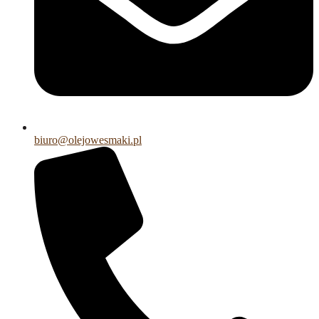
biuro@olejowesmaki.pl