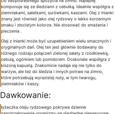
Do bezpośredniego spożycia na zimno. Najlepiej
komponuje się ze śledziami z cebulką. Idealnie współgra z
ziemniakami, sałatkami, surówkami, kaszami. Olej z lnianki
znany jest również jako olej rydzowy o lekko korzennym
smaku i złocistym kolorze. Nie stosować do smażenia i
pieczenia .
Olej z lnianki może być uzupełnieniem wielu smacznych i
oryginalnych dań. Olej ten jest głównie dodawany do
różnego rodzaju połączeń zielonej sałaty z rzodkiewką,
cebulą, ogórkiem lub pomidorem. Doskonale współgra z
kiszoną kapustą. Znakomicie nadaje się nie tylko do
warzyw, ale też do śledzia i innych potraw na zimno,
które potrzebują wyrazistej nuty, w tym twarogu,
ziemniaków i kaszy.
Dawkowanie:
łyżeczka oleju rydzowego pokrywa dzienne
zapotrzebowanie organizmu na niezbędne nienasycone