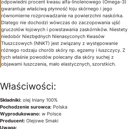
odpowiedni procent kwasu alfa-linolenowego (Omega-3)
gwarantuje właściwą płynność łoju skórnego i jego
równomierne rozprowadzanie na powierzchni naskórka.
Dlatego nie dochodzi wówczas do zaczopowania ujść
gruczołów łojowych i powstawania zaskórników. Niestety
niedobór Niezbędnych Nienasyconych Kwasów
Tłuszczowych (NNKT) jest związany z występowanie
różnego rodzaju chorób skóry np. egzemy i łuszczycy. Z
tych właśnie powodów polecany dla skóry suchej z
objawami łuszczenia, mało elastycznych, szorstkich.
Właściwości:
Składniki:
olej lniany 100%
Pochodzenie surowca:
Polska
Wyprodukowano:
w Polsce
Producent:
Olejowe Smaki
Uwaga: