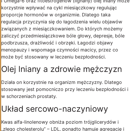
i Omega-6 oraz fitoestrogenów (lignany) olej lniany może
korzystnie wpływać na cykl miesiączkowy regulując
proporcje hormonów w organizmie. Dlatego taka
regulacja przyczynia się do łagodzenia wielu objawów
związanych z miesiączkowaniem. Do których możemy
zaliczyć przedmiesiączkowe bóle głowy, depresje, bóle
podbrzusza, drażliwość i obrzęki. Łagodzi objawy
menopauzy i wspomaga czynności macicy, przez co
może być stosowany w leczeniu bezpłodności.
Olej lniany a zdrowie mężczyzn
Działa on korzystnie na organizm mężczyzny. Dlatego
stosowany jest pomocniczo przy leczeniu bezpłodności i
w schorzeniach prostaty.
Układ sercowo-naczyniowy
Kwas alfa-linolenowy obniża poziom trójglicerydów i
„złego cholesterolu” – LDL, ponadto hamuje agregację i