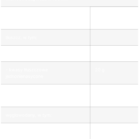
Wartość energetyczna:
3780 kJ / 900
kcal
tłuszcz, w tym:
- kwasy tłuszczowe nasycone
9,5 g
- kwasy tłuszczowe
20 g
jednonienasycone
- kwasy tłuszczowe
70,5 g
wielonienasycone
węglowodany, w tym:
- cukry
0 g