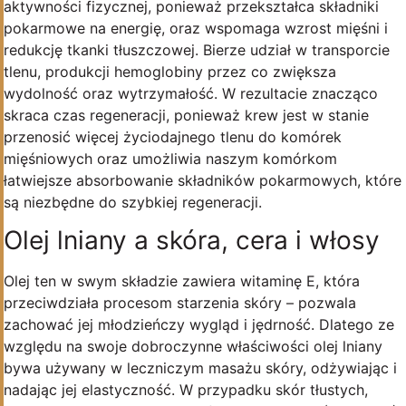
aktywności fizycznej, ponieważ przekształca składniki
pokarmowe na energię, oraz wspomaga wzrost mięśni i
redukcję tkanki tłuszczowej. Bierze udział w transporcie
tlenu, produkcji hemoglobiny przez co zwiększa
wydolność oraz wytrzymałość. W rezultacie znacząco
skraca czas regeneracji, ponieważ krew jest w stanie
przenosić więcej życiodajnego tlenu do komórek
mięśniowych oraz umożliwia naszym komórkom
łatwiejsze absorbowanie składników pokarmowych, które
są niezbędne do szybkiej regeneracji.
Olej lniany a skóra, cera i włosy
Olej ten w swym składzie zawiera witaminę E, która
przeciwdziała procesom starzenia skóry – pozwala
zachować jej młodzieńczy wygląd i jędrność. Dlatego ze
względu na swoje dobroczynne właściwości olej lniany
bywa używany w leczniczym masażu skóry, odżywiając i
nadając jej elastyczność. W przypadku skór tłustych,