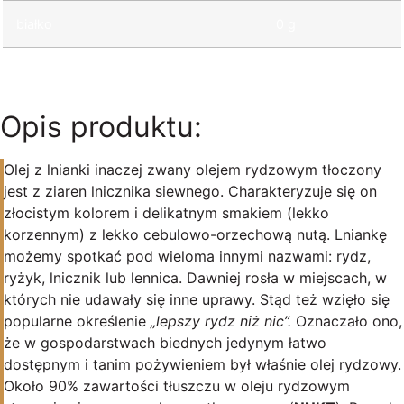
białko
0 g
sól
0 g
Opis produktu:
Olej z lnianki inaczej zwany olejem rydzowym tłoczony
jest z ziaren lnicznika siewnego. Charakteryzuje się on
złocistym kolorem i delikatnym smakiem (lekko
korzennym) z lekko cebulowo-orzechową nutą. Lniankę
możemy spotkać pod wieloma innymi nazwami: rydz,
ryżyk, lnicznik lub lennica. Dawniej rosła w miejscach, w
których nie udawały się inne uprawy. Stąd też wzięło się
popularne określenie
„lepszy rydz niż nic”.
Oznaczało ono,
że w gospodarstwach biednych jedynym łatwo
dostępnym i tanim pożywieniem był właśnie olej rydzowy.
Około 90% zawartości tłuszczu w oleju rydzowym