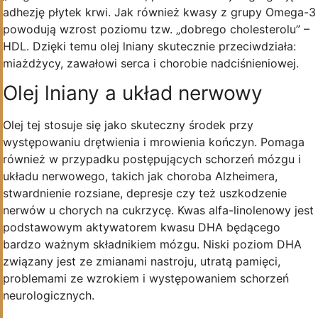
adhezję płytek krwi. Jak również kwasy z grupy Omega-3
powodują wzrost poziomu tzw. „dobrego cholesterolu” –
HDL. Dzięki temu olej lniany skutecznie przeciwdziała:
miażdżycy, zawałowi serca i chorobie nadciśnieniowej.
Olej lniany a układ nerwowy
Olej tej stosuje się jako skuteczny środek przy
występowaniu drętwienia i mrowienia kończyn. Pomaga
również w przypadku postępujących schorzeń mózgu i
układu nerwowego, takich jak choroba Alzheimera,
stwardnienie rozsiane, depresje czy też uszkodzenie
nerwów u chorych na cukrzycę. Kwas alfa-linolenowy jest
podstawowym aktywatorem kwasu DHA będącego
bardzo ważnym składnikiem mózgu. Niski poziom DHA
związany jest ze zmianami nastroju, utratą pamięci,
problemami ze wzrokiem i występowaniem schorzeń
neurologicznych.