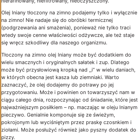
nierafinowany, niefiltrowany, nieoczyszczony.
Olej lniany tłoczony na zimno podajemy tylko i wyłącznie
na zimno! Nie nadaje się do obróbki termicznej
(podgrzewania ani smażenia), ponieważ nie tylko traci
wtedy swoje cenne właściwości odżywcze, ale też staje
się wręcz szkodliwy dla naszego organizmu.
Tłoczony na zimno olej lniany może być dodatkiem do
wielu smacznych i oryginalnych sałatek i zup. Dlatego
może być przysłowiową kropką nad ,,i’’ w wielu daniach,
w których obecna jest kasza lub ziemniaki. Warto
zaznaczyć, że olej dodajemy do potrawy po jej
przygotowaniu. Może i powinien on towarzyszyć nam w
ciągu całego dnia, rozpoczynając od śniadanie, które jest
najważniejszym posiłkiem – np. maczając w oleju lnianym
pieczywo. Genialnie komponuje się ze świeżym,
pokrojonym lub wyciśniętym przez praskę czosnkiem i
ziołami. Może posłużyć również jako pyszny dodatek do
pizzy.