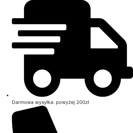
Przejdź
do
treści
Darmowa wysyłka: powyżej 200zł