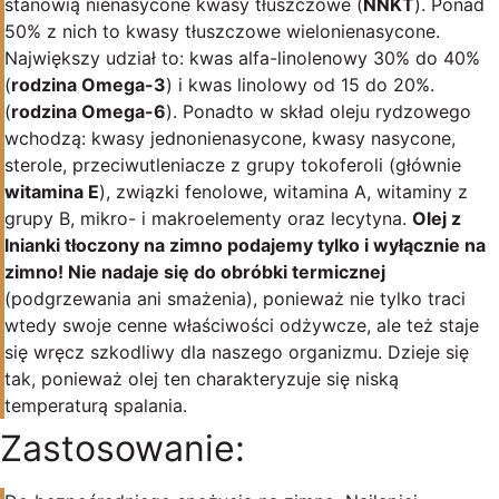
stanowią nienasycone kwasy tłuszczowe (
NNKT
). Ponad
50% z nich to kwasy tłuszczowe wielonienasycone.
Największy udział to: kwas alfa-linolenowy 30% do 40%
(
rodzina Omega-3
) i kwas linolowy od 15 do 20%.
(
rodzina Omega-6
). Ponadto w skład oleju rydzowego
wchodzą: kwasy jednonienasycone, kwasy nasycone,
sterole, przeciwutleniacze z grupy tokoferoli (głównie
witamina E
), związki fenolowe, witamina A, witaminy z
grupy B, mikro- i makroelementy oraz lecytyna.
Olej z
lnianki tłoczony na zimno podajemy tylko i wyłącznie na
zimno! Nie nadaje się do obróbki termicznej
(podgrzewania ani smażenia), ponieważ nie tylko traci
wtedy swoje cenne właściwości odżywcze, ale też staje
się wręcz szkodliwy dla naszego organizmu. Dzieje się
tak, ponieważ olej ten charakteryzuje się niską
temperaturą spalania.
Zastosowanie: