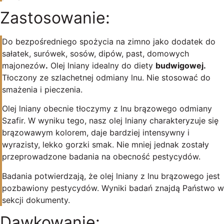
Zastosowanie:
Do bezpośredniego spożycia na zimno jako dodatek do
sałatek, surówek, sosów, dipów, past, domowych
majonezów
.
Olej lniany idealny do diety
budwigowej.
Tłoczony ze szlachetnej odmiany lnu. Nie stosować do
smażenia i pieczenia.
Olej lniany obecnie tłoczymy z lnu brązowego odmiany
Szafir. W wyniku tego, nasz olej lniany charakteryzuje się
brązowawym kolorem, daje bardziej intensywny i
wyrazisty, lekko gorzki smak. Nie mniej jednak zostały
przeprowadzone badania na obecność pestycydów.
Badania potwierdzają, że olej lniany z lnu brązowego jest
pozbawiony pestycydów. Wyniki badań znajdą Państwo w
sekcji dokumenty.
Dawkowanie: