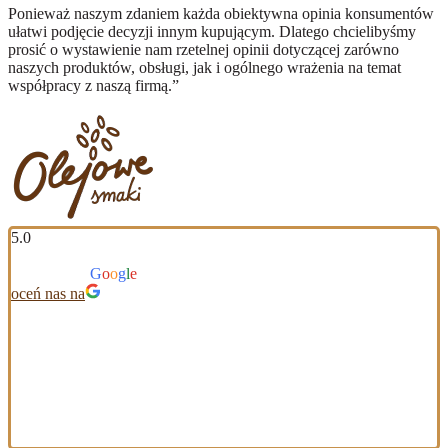
Ponieważ naszym zdaniem każda obiektywna opinia konsumentów
ułatwi podjęcie decyzji innym kupującym. Dlatego chcielibyśmy
prosić o wystawienie nam rzetelnej opinii dotyczącej zarówno
naszych produktów, obsługi, jak i ogólnego wrażenia na temat
współpracy z naszą firmą.”
5.0
Na podstawie 117 opinii
powered by
G
o
o
g
l
e
oceń nas na