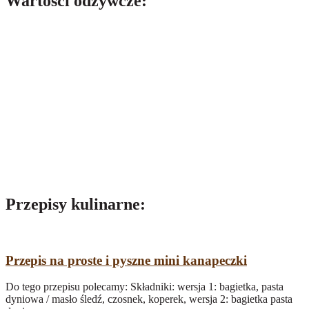
Wartości odżywcze:
Wartość odżywcza w 100g:
Wartość energetyczna:
2200 kJ / 526 kcal
tłuszcz, w tym:
33g
- kwasy tłuszczowe nasycone
5,7 g
- kwasy tłuszczowe jednonienasycone
- kwasy tłuszczowe wielonienasycone
węglowodany, w tym:
- cukry
0 g
białko
0 g
sól
0 g
Przepisy kulinarne:
Przepis na proste i pyszne mini kanapeczki
Do tego przepisu polecamy: Składniki: wersja 1: bagietka, pasta
dyniowa / masło śledź, czosnek, koperek, wersja 2: bagietka pasta