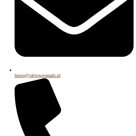
biuro@olejowesmaki.pl