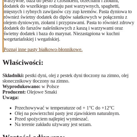
warzywne, baza do pesto z czosnkiem, orzechami i ziołami,
dodatek do wszelkiego rodzaju past warzywnych, spaghetti,
mięsnych i rybnych zawijasów czy zup kremów. Pasta dyniowa to
również świetny dodatek do dipów sałatkowych w połączeniu z
olejem dyniowym, ziołami i przyprawami. Pasta to również zdrowy
dodatek do farszów naleśnikowych z kaszą i warzywami oraz
świetny dodatek i baza do marynat. Niezastąpiona w kuchni
wegetariańskiej i wegańskiej.
Poznaj inne pasty białkowo-błonnikowe.
Właściwości:
Składniki:
pestki dyni, olej z pestek dyni tłoczony na zimno, olej
słonecznikowy tłoczony na zimno.
Wyprodukowano:
w Polsce
Producent:
Olejowe Smaki
Uwaga:
Przechowywać w temperaturze od + 1°C do +12°C
Olej na powierzchni pasty jest zjawiskiem naturalnym.
Przed spożyciem najlepiej wymieszać.
Na terenie zakładu używany jest sezam.