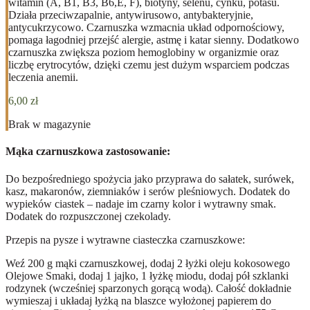
witamin (A, B1, B3, B6,E, F), biotyny, selenu, cynku, potasu.
Działa przeciwzapalnie, antywirusowo, antybakteryjnie,
antycukrzycowo. Czarnuszka wzmacnia układ odpornościowy,
pomaga łagodniej przejść alergie, astmę i katar sienny. Dodatkowo
czarnuszka zwiększa poziom hemoglobiny w organizmie oraz
liczbę erytrocytów, dzięki czemu jest dużym wsparciem podczas
leczenia anemii.
6,00
zł
Brak w magazynie
Mąka czarnuszkowa zastosowanie
:
Do bezpośredniego spożycia jako przyprawa do sałatek, surówek,
kasz, makaronów, ziemniaków i serów pleśniowych. Dodatek do
wypieków ciastek – nadaje im czarny kolor i wytrawny smak.
Dodatek do rozpuszczonej czekolady.
Przepis na pysze i wytrawne ciasteczka czarnuszkowe:
Weź 200 g mąki czarnuszkowej, dodaj 2 łyżki oleju kokosowego
Olejowe Smaki, dodaj 1 jajko, 1 łyżkę miodu, dodaj pół szklanki
rodzynek (wcześniej sparzonych gorącą wodą). Całość dokładnie
wymieszaj i układaj łyżką na blaszce wyłożonej papierem do