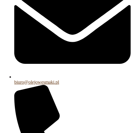
biuro@olejowesmaki.pl