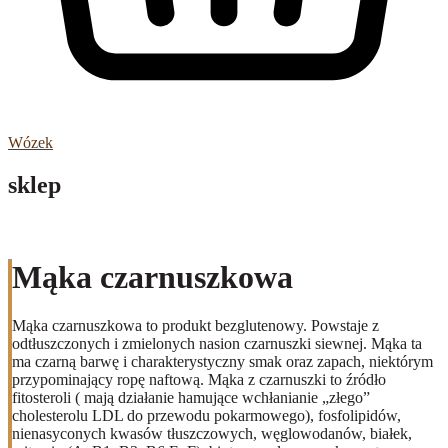
Wózek
sklep
Mąka czarnuszkowa
Mąka czarnuszkowa to produkt bezglutenowy. Powstaje z
odtłuszczonych i zmielonych nasion czarnuszki siewnej. Mąka ta
ma czarną barwę i charakterystyczny smak oraz zapach, niektórym
przypominający ropę naftową. Mąka z czarnuszki to źródło
fitosteroli (
mają działanie
hamujące wchłanianie „złego”
cholesterolu LDL do przewodu pokarmowego), fosfolipidów,
nienasyconych kwasów tłuszczowych, węglowodanów, białek,