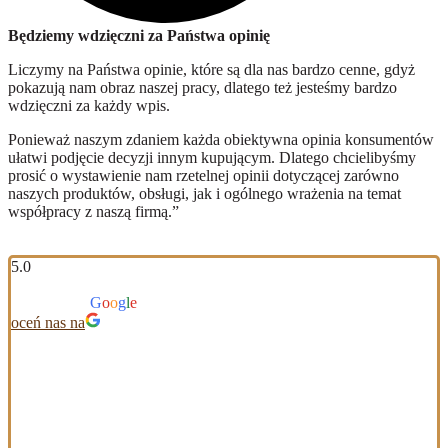
Będziemy wdzięczni za Państwa opinię
Liczymy na Państwa opinie, które są dla nas bardzo cenne, gdyż
pokazują nam obraz naszej pracy, dlatego też jesteśmy bardzo
wdzięczni za każdy wpis.
Ponieważ naszym zdaniem każda obiektywna opinia konsumentów
ułatwi podjęcie decyzji innym kupującym. Dlatego chcielibyśmy
prosić o wystawienie nam rzetelnej opinii dotyczącej zarówno
naszych produktów, obsługi, jak i ogólnego wrażenia na temat
współpracy z naszą firmą.”
5.0
Na podstawie 117 opinii
powered by
G
o
o
g
l
e
oceń nas na