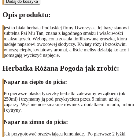
Dodaj do koszyka
Opis produktu:
jest to biała herbata Podlaskiej firmy Dworzysk. Jej bazę stanowi
subtelna Pai Mu Tan, znana z łagodnego smaku i właściwości
relaksujących. Wzbogacona została liofilizowaną gruszką, która
nadaje naparowi owocowej słodyczy. Kwiaty róży i brzoskwini
wnoszą ciepły, kwiatowy aromat, a liście melisy działają kojąco i
pomagają wyciszyć napięcie.
Herbatka Różana Pogoda jak zrobić:
Napar na ciepło do picia:
Po pierwsze płaską łyżeczkę herbatki zalewamy wrzątkiem (ok.
250ml) i trzymamy ją pod przykryciem przez 5 minut, aż się
zaparzy. Wyśmienicie smakuje również z dodatkiem miodu, imbiru
i cytryny.
Napar na zimno do picia:
Jak przygotować orzeźwiająca lemoniadę. Po pierwsze 2 łyżki