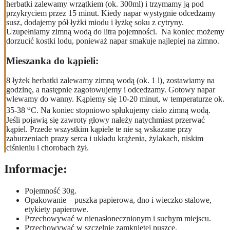
herbatki zalewamy wrzątkiem (ok. 300ml) i trzymamy ją pod
przykryciem przez 15 minut. Kiedy napar wystygnie odcedzamy
susz, dodajemy pół łyżki miodu i łyżkę soku z cytryny.
Uzupełniamy zimną wodą do litra pojemności. Na koniec możemy
dorzucić kostki lodu, ponieważ napar smakuje najlepiej na zimno.
Mieszanka do kąpieli:
8 łyżek herbatki zalewamy zimną wodą (ok. 1 l), zostawiamy na
godzinę, a następnie zagotowujemy i odcedzamy. Gotowy napar
wlewamy do wanny. Kąpiemy się 10-20 minut, w temperaturze ok.
o
35-38
C. Na koniec stopniowo spłukujemy ciało zimną wodą.
Jeśli pojawią się zawroty głowy należy natychmiast przerwać
kąpiel. Przede wszystkim kąpiele te nie są wskazane przy
zaburzeniach prazy serca i układu krążenia, żylakach, niskim
ciśnieniu i chorobach żył.
Informacje:
Pojemność 30g.
Opakowanie – puszka papierowa, dno i wieczko stalowe,
etykiety papierowe.
Przechowywać w nienasłonecznionym i suchym miejscu.
Przechowywać w szczelnie zamkniętej puszce.