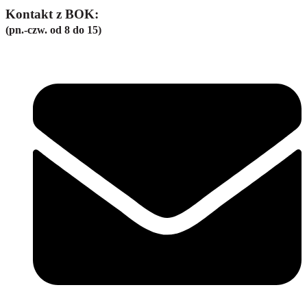
Kontakt z BOK:
(pn.-czw. od 8 do 15)