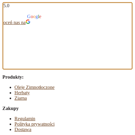
5.0
Na podstawie 117 opinii
powered by
G
o
o
g
l
e
oceń nas na
Produkty:
Oleje Zimnotłoczone
Herbaty
Ziarna
Zakupy
Regulamin
Polityka prywatności
Dostawa