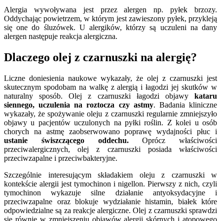
Alergia wywoływana jest przez alergen np. pyłek brzozy.
Oddychając powietrzem, w którym jest zawieszony pyłek, przykleją
się one do śluzówek. U alergików, którzy są uczuleni na dany
alergen następuje reakcja alergiczna.
Dlaczego olej z czarnuszki na alergię?
Liczne doniesienia naukowe wykazały, że olej z czarnuszki jest
skutecznym spodobam na walkę z alergią i łagodzi jej skutków w
naturalny sposób. Olej z czarnuszki łagodzi objawy
kataru
siennego, uczulenia na roztocza czy astmy
. Badania kliniczne
wykazały, że spożywanie oleju z czarnuszki regularnie zmniejszyło
objawy u pacjentów uczulonych na pyłki roślin. Z kolei u osób
chorych na astmę zaobserwowano poprawę wydajności płuc i
ustanie świszczącego oddechu.
Oprócz właściwości
przeciwalergicznych, olej z czarnuszki posiada właściwości
przeciwzapalne i przeciwbakteryjne.
Szczególnie interesującym składakiem oleju z czarnuszki w
kontekście alergii jest tymochinon i nigellon. Pierwszy z nich, czyli
tymochinon wykazuje silne działanie antyoksydacyjne i
przeciwzapalne oraz blokuje wydziałanie histamin, białek które
odpowiedzialne są za reakcje alergiczne. Olej z czarnuszki sprawdzi
się równie w zmniejszeniu objawów alergii skórnych i atopowego