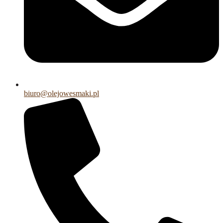
biuro@olejowesmaki.pl