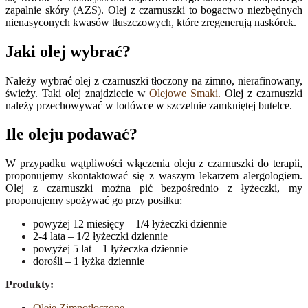
zapalnie skóry (AZS). Olej z czarnuszki to bogactwo niezbędnych
nienasyconych kwasów tłuszczowych, które zregenerują naskórek.
Jaki olej wybrać?
Należy wybrać olej z czarnuszki tłoczony na zimno, nierafinowany,
świeży. Taki olej znajdziecie w
Olejowe Smaki.
Olej z czarnuszki
należy przechowywać w lodówce w szczelnie zamkniętej butelce.
Ile oleju podawać?
W przypadku wątpliwości włączenia oleju z czarnuszki do terapii,
proponujemy skontaktować się z waszym lekarzem alergologiem.
Olej z czarnuszki można pić bezpośrednio z łyżeczki, my
proponujemy spożywać go przy posiłku:
powyżej 12 miesięcy – 1/4 łyżeczki dziennie
2-4 lata – 1/2 łyżeczki dziennie
powyżej 5 lat – 1 łyżeczka dziennie
dorośli – 1 łyżka dziennie
Produkty:
Oleje Zimnotłoczone