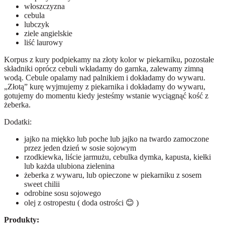
włoszczyzna
cebula
lubczyk
ziele angielskie
liść laurowy
Korpus z kury podpiekamy na złoty kolor w piekarniku, pozostałe
składniki oprócz cebuli wkładamy do garnka, zalewamy zimną
wodą. Cebule opalamy nad palnikiem i dokładamy do wywaru.
„Złotą” kurę wyjmujemy z piekarnika i dokładamy do wywaru,
gotujemy do momentu kiedy jesteśmy wstanie wyciągnąć kość z
żeberka.
Dodatki:
jajko na miękko lub poche lub jajko na twardo zamoczone
przez jeden dzień w sosie sojowym
rzodkiewka, liście jarmużu, cebulka dymka, kapusta, kiełki
lub każda ulubiona zielenina
żeberka z wywaru, lub opieczone w piekarniku z sosem
sweet chilii
odrobine sosu sojowego
olej z ostropestu ( doda ostrości
😊
)
Produkty: