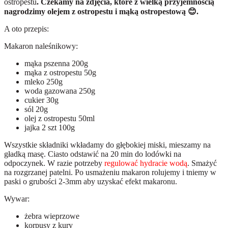
ostropestu
. Czekamy na zdjęcia, które z wielką przyjemnością
nagrodzimy olejem z ostropestu i mąką ostropestową
😊
.
A oto przepis:
Makaron naleśnikowy:
mąka pszenna 200g
mąka z ostropestu 50g
mleko 250g
woda gazowana 250g
cukier 30g
sól 20g
olej z ostropestu 50ml
jajka 2 szt 100g
Wszystkie składniki wkładamy do głębokiej miski, mieszamy na
gładką masę. Ciasto odstawić na 20 min do lodówki na
odpoczynek. W razie potrzeby
regulować hydracie wodą
. Smażyć
na rozgrzanej patelni. Po usmażeniu makaron rolujemy i tniemy w
paski o grubości 2-3mm aby uzyskać efekt makaronu.
Wywar:
żebra wieprzowe
korpusy z kury