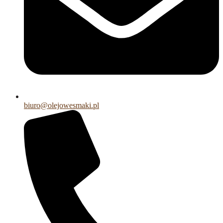
biuro@olejowesmaki.pl