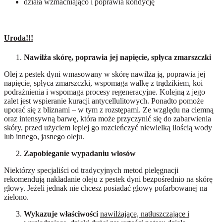
działa wzmacniająco i poprawia kondycję
Uroda!!!
Nawilża skórę, poprawia jej napięcie, spłyca zmarszczki
Olej z pestek dyni wmasowany w skórę nawilża ją, poprawia jej
napięcie, spłyca zmarszczki, wspomaga walkę z trądzikiem, koi
podrażnienia i wspomaga procesy regeneracyjne. Kolejną z jego
zalet jest wspieranie kuracji antycellulitowych. Ponadto pomoże
uporać się z bliznami – w tym z rozstępami. Ze względu na ciemną
oraz intensywną barwę, która może przyczynić się do zabarwienia
skóry, przed użyciem lepiej go rozcieńczyć niewielką ilością wody
lub innego, jasnego oleju.
Zapobieganie wypadaniu włosów
Niektórzy specjaliści od tradycyjnych metod pielęgnacji
rekomendują nakładanie oleju z pestek dyni bezpośrednio na skórę
głowy. Jeżeli jednak nie chcesz posiadać głowy pofarbowanej na
zielono.
Wykazuje właściwości
nawilżające, natłuszczające i