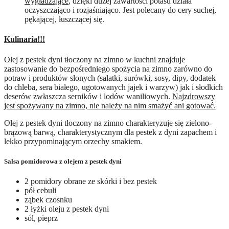
wygładzające
, dzięki dużej zawartości potasu działa
oczyszczająco i rozjaśniająco. Jest polecany do cery suchej,
pękającej, łuszczącej się.
Kulinaria!!!
Olej z pestek dyni tłoczony na zimno w kuchni znajduje
zastosowanie do bezpośredniego spożycia na zimno zarówno do
potraw i produktów słonych (sałatki, surówki, sosy, dipy, dodatek
do chleba, sera białego, ugotowanych jajek i warzyw) jak i słodkich
deserów zwłaszcza serników i lodów waniliowych.
Najzdrowszy
jest spożywany na zimno, nie należy na nim smażyć ani gotować.
Olej z pestek dyni tłoczony na zimno charakteryzuje się zielono-
brązową barwą, charakterystycznym dla pestek z dyni zapachem i
lekko przypominającym orzechy smakiem.
Salsa pomidorowa z olejem z pestek dyni
2 pomidory obrane ze skórki i bez pestek
pół cebuli
ząbek czosnku
2 łyżki oleju z pestek dyni
sól, pieprz