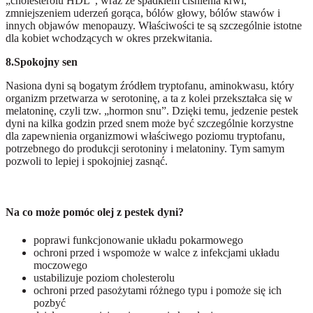
„cholesterolu HDL”, wraz ze spadkiem ciśnienia krwi,
zmniejszeniem uderzeń gorąca, bólów głowy, bólów stawów i
innych objawów menopauzy. Właściwości te są szczególnie istotne
dla kobiet wchodzących w okres przekwitania.
8.Spokojny sen
Nasiona dyni są bogatym źródłem tryptofanu, aminokwasu, który
organizm przetwarza w serotoninę, a ta z kolei przekształca się w
melatoninę, czyli tzw. „hormon snu”. Dzięki temu, jedzenie pestek
dyni na kilka godzin przed snem może być szczególnie korzystne
dla zapewnienia organizmowi właściwego poziomu tryptofanu,
potrzebnego do produkcji serotoniny i melatoniny. Tym samym
pozwoli to lepiej i spokojniej zasnąć.
Na co może pomóc olej z pestek dyni?
poprawi funkcjonowanie układu pokarmowego
ochroni przed i wspomoże w walce z infekcjami układu
moczowego
ustabilizuje poziom cholesterolu
ochroni przed pasożytami różnego typu i pomoże się ich
pozbyć