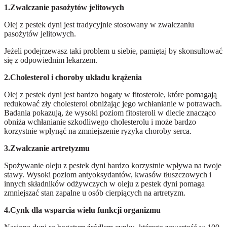
1.Zwalczanie pasożytów jelitowych
Olej z pestek dyni jest tradycyjnie stosowany w zwalczaniu
pasożytów jelitowych.
Jeżeli podejrzewasz taki problem u siebie, pamiętaj by skonsultować
się z odpowiednim lekarzem.
2.Cholesterol i choroby układu krążenia
Olej z pestek dyni jest bardzo bogaty w fitosterole, które pomagają
redukować zły cholesterol obniżając jego wchłanianie w potrawach.
Badania pokazują, że wysoki poziom fitosteroli w diecie znacząco
obniża wchłanianie szkodliwego cholesterolu i może bardzo
korzystnie wpłynąć na zmniejszenie ryzyka choroby serca.
3.Zwalczanie artretyzmu
Spożywanie oleju z pestek dyni bardzo korzystnie wpływa na twoje
stawy. Wysoki poziom antyoksydantów, kwasów tłuszczowych i
innych składników odżywczych w oleju z pestek dyni pomaga
zmniejszać stan zapalne u osób cierpiących na artretyzm.
4.Cynk dla wsparcia wielu funkcji organizmu