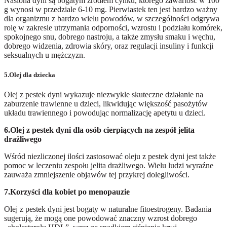
Nasiona dyni są bogatym źródłem cynku, którego zawartość w 100
g wynosi w przedziale 6-10 mg. Pierwiastek ten jest bardzo ważny
dla organizmu z bardzo wielu powodów, w szczególności odgrywa
rolę w zakresie utrzymania odporności, wzrostu i podziału komórek,
spokojnego snu, dobrego nastroju, a także zmysłu smaku i węchu,
dobrego widzenia, zdrowia skóry, oraz regulacji insuliny i funkcji
seksualnych u mężczyzn.
5.Olej dla dziecka
Olej z pestek dyni wykazuje niezwykle skuteczne działanie na
zaburzenie trawienne u dzieci, likwidując większość pasożytów
układu trawiennego i powodując normalizację apetytu u dzieci.
6.Olej z pestek dyni dla osób cierpiących na zespół jelita
drażliwego
Wśród niezliczonej ilości zastosować oleju z pestek dyni jest także
pomoc w leczeniu zespołu jelita drażliwego. Wielu ludzi wyraźne
zauważa zmniejszenie objawów tej przykrej dolegliwości.
7.Korzyści dla kobiet po menopauzie
Olej z pestek dyni jest bogaty w naturalne fitoestrogeny. Badania
sugerują, że mogą one powodować znaczny wzrost dobrego