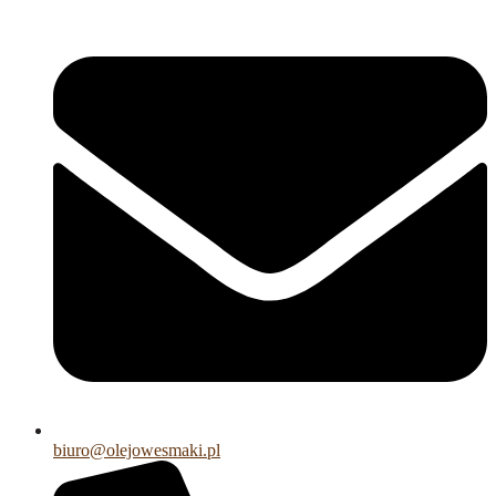
biuro@olejowesmaki.pl