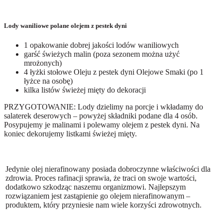
Lody waniliowe polane olejem z pestek dyni
1 opakowanie dobrej jakości lodów waniliowych
garść świeżych malin (poza sezonem można użyć
mrożonych)
4 łyżki stołowe Oleju z pestek dyni Olejowe Smaki (po 1
łyżce na osobę)
kilka listów świeżej mięty do dekoracji
PRZYGOTOWANIE: Lody dzielimy na porcje i wkładamy do
salaterek deserowych – powyżej składniki podane dla 4 osób.
Posypujemy je malinami i polewamy olejem z pestek dyni. Na
koniec dekorujemy listkami świeżej mięty.
Jedynie olej nierafinowany posiada dobroczynne właściwości dla
zdrowia. Proces rafinacji sprawia, że traci on swoje wartości,
dodatkowo szkodząc naszemu organizmowi. Najlepszym
rozwiązaniem jest zastąpienie go olejem nierafinowanym –
produktem, który przyniesie nam wiele korzyści zdrowotnych.